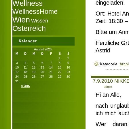
Wellness
eingeladen.
WellnessHome
Ort: Hotel A
Wien
Wissen
Zeit: 18:30 
Österreich
Bitte um An
Kalender
Herzliche Gr
Astrid
August 2026
M
D
M
D
F
S
S
1
2
3
4
5
6
7
8
9
Kategorie:
Archi
10
11
12
13
14
15
16
17
18
19
20
21
22
23
24
25
26
27
28
29
30
7.9.2010 NIKKE
31
« Okt.
Author:
admin
Hi an Alle,
nach unglaub
ich mich auc
Wer daran 