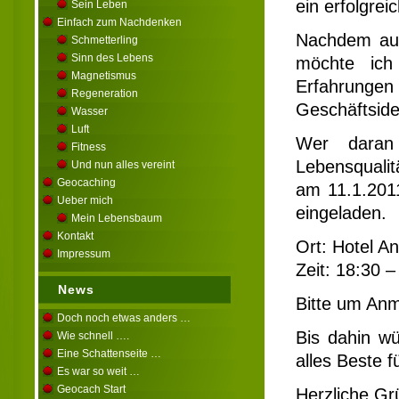
ein erfolgre
Sein Leben
Einfach zum Nachdenken
Nachdem auc
Schmetterling
Sinn des Lebens
möchte ich 
Magnetismus
Erfahrunge
Regeneration
Geschäftside
Wasser
Luft
Wer daran 
Fitness
Lebensqualit
Und nun alles vereint
Geocaching
am 11.1.2011
Ueber mich
eingeladen.
Mein Lebensbaum
Kontakt
Ort: Hotel A
Impressum
Zeit: 18:30 
News
Bitte um An
Doch noch etwas anders …
Bis dahin wü
Wie schnell ….
Eine Schattenseite …
alles Beste f
Es war so weit …
Geocach Start
Herzliche Gr