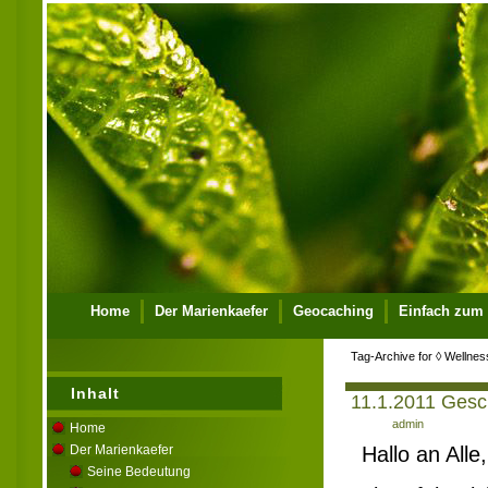
Home
Der Marienkaefer
Geocaching
Einfach zum
Ueber mich
Kontakt
Impressum
Tag-Archive for ◊ Wellnes
Inhalt
11.1.2011 Gesc
Author:
admin
Home
Der Marienkaefer
Hallo an Alle,
Seine Bedeutung