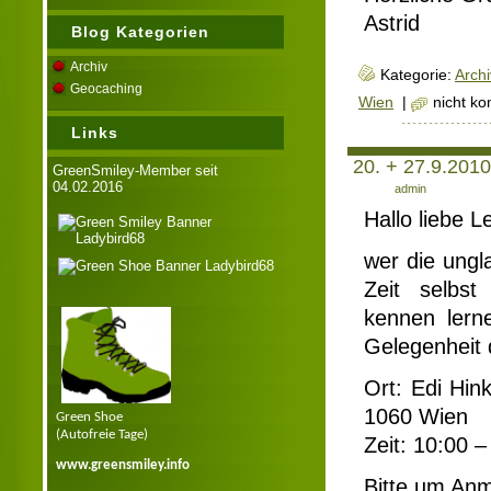
Astrid
Blog Kategorien
Archiv
Kategorie:
Archi
Geocaching
Wien
|
nicht k
Links
20. + 27.9.2010
GreenSmiley-Member seit
04.02.2016
Author:
admin
Hallo liebe L
wer die ungl
Zeit selbs
kennen lerne
Gelegenheit 
Ort: Edi Hi
1060 Wien
Green Shoe
(Autofreie Tage)
Zeit: 10:00 
www.greensmiley.info
Bitte um An