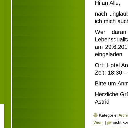
Hi an Alle,
nach unglaub
ich mich auc
Wer daran 
Lebensqualit
am 29.6.2010
eingeladen.
Ort: Hotel A
Zeit: 18:30 
Bitte um An
Herzliche Gr
Astrid
Kategorie:
Archi
Wien
|
nicht k