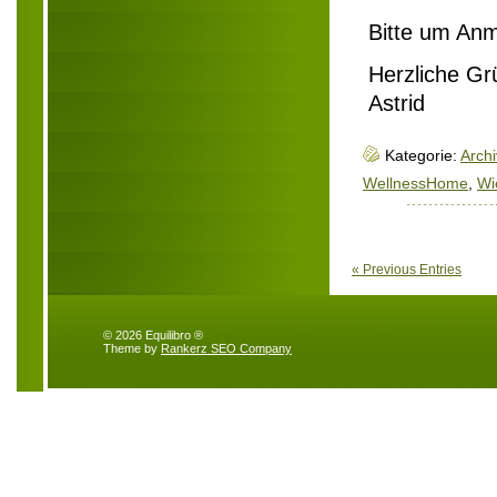
Bitte um An
Herzliche Gr
Astrid
Kategorie:
Archi
WellnessHome
,
Wi
« Previous Entries
© 2026 Equilibro ®
Theme by
Rankerz SEO Company