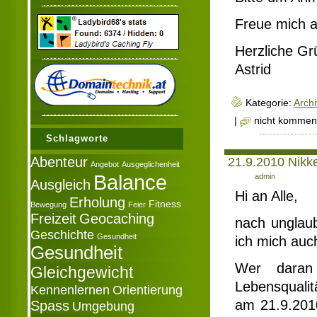
Freue mich a
Herzliche Gr
Astrid
Kategorie:
Archi
|
nicht komment
Schlagworte
Abenteur
21.9.2010 Nikk
Angebot
Ausgeglichenheit
Balance
Author:
admin
Ausgleich
Hi an Alle,
Erholung
Fitness
Bewegung
Feier
Freizeit
Geocaching
nach unglaub
Geschichte
Gesundheit
ich mich auc
Gesundheit
Wer daran 
Gleichgewicht
Lebensqualit
Kennenlernen
Orientierung
am 21.9.2010
Spass
Umgebung