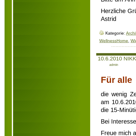
Herzliche Gr
Astrid
Kategorie:
Archi
WellnessHome
,
Wi
10.6.2010 NIKK
Author:
admin
Für alle
die wenig Z
am 10.6.2010
die 15-Minüt
Bei Interess
Freue mich a