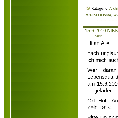
Kategorie:
Archi
WellnessHome
,
Wi
15.6.2010 NIKK
Author:
admin
Hi an Alle,
nach unglaub
ich mich auc
Wer daran 
Lebensqualit
am 15.6.2010
eingeladen.
Ort: Hotel A
Zeit: 18:30 
Bitte um An