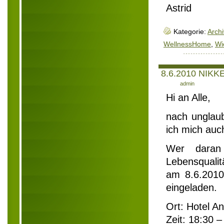
Astrid
Kategorie:
Archi
WellnessHome
,
Wi
8.6.2010 NIKKE
Author:
admin
Hi an Alle,
nach unglaub
ich mich auc
Wer daran 
Lebensqualit
am 8.6.2010 
eingeladen.
Ort: Hotel A
Zeit: 18:30 