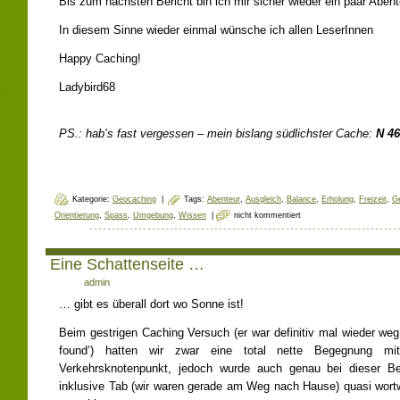
Bis zum nächsten Bericht bin ich mir sicher wieder ein paar Aben
In diesem Sinne wieder einmal wünsche ich allen LeserInnen
Happy Caching!
Ladybird68
PS.: hab’s fast vergessen – mein bislang südlichster Cache:
N 46
Kategorie:
Geocaching
|
Tags:
Abenteur
,
Ausgleich
,
Balance
,
Erholung
,
Freizeit
,
G
Orientierung
,
Spass
,
Umgebung
,
Wissen
|
nicht kommentiert
Eine Schattenseite …
Author:
admin
… gibt es überall dort wo Sonne ist!
Beim gestrigen Caching Versuch (er war definitiv mal wieder weg
found‘) hatten wir zwar eine total nette Begegnung mi
Verkehrsknotenpunkt, jedoch wurde auch genau bei dieser 
inklusive Tab (wir waren gerade am Weg nach Hause) quasi wort