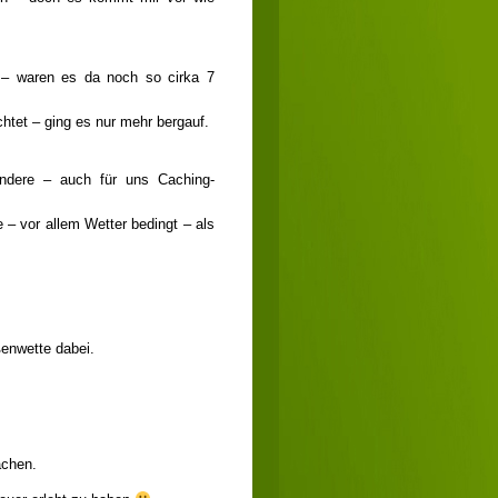
t – waren es da noch so cirka 7
htet – ging es nur mehr bergauf.
andere – auch für uns Caching-
e – vor allem Wetter bedingt – als
ßenwette dabei.
achen.