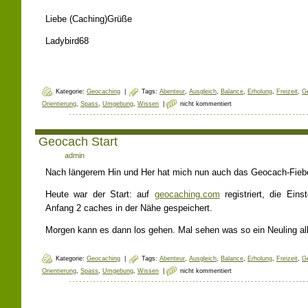
Liebe (Caching)Grüße
Ladybird68
Kategorie:
Geocaching
|
Tags:
Abenteur
,
Ausgleich
,
Balance
,
Erholung
,
Freizeit
,
G
Orientierung
,
Spass
,
Umgebung
,
Wissen
|
nicht kommentiert
Geocach Start
Author:
admin
Nach längerem Hin und Her hat mich nun auch das Geocach-Fiebe
Heute war der Start: auf
geocaching.com
registriert, die Ein
Anfang 2 caches in der Nähe gespeichert.
Morgen kann es dann los gehen. Mal sehen was so ein Neuling al
Kategorie:
Geocaching
|
Tags:
Abenteur
,
Ausgleich
,
Balance
,
Erholung
,
Freizeit
,
G
Orientierung
,
Spass
,
Umgebung
,
Wissen
|
nicht kommentiert