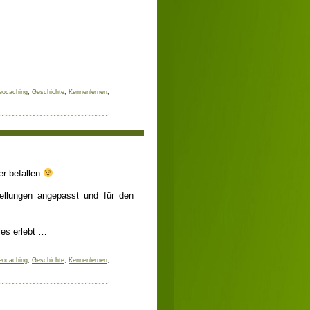
eocaching
,
Geschichte
,
Kennenlernen
,
• Freitag, 08. März 2013
r befallen
stellungen angepasst und für den
les erlebt …
eocaching
,
Geschichte
,
Kennenlernen
,