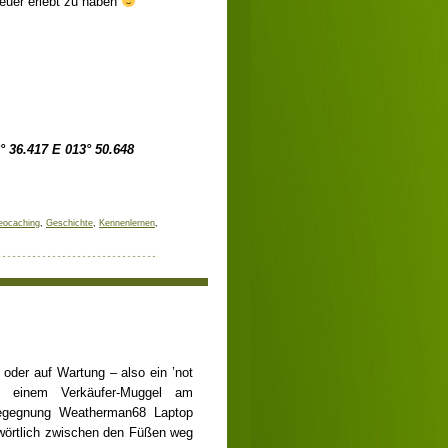
teuer erlebt zu haben
° 36.417 E 013° 50.648
eocaching
,
Geschichte
,
Kennenlernen
,
• Freitag, 15. März 2013
 oder auf Wartung – also ein ’not
t einem Verkäufer-Muggel am
Begegnung Weatherman68 Laptop
wörtlich zwischen den Füßen weg