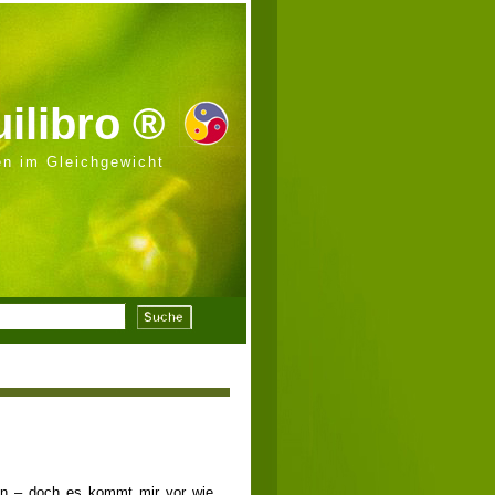
ilibro ®
n im Gleichgewicht
• Donnerstag, 04. April 2013
gen – doch es kommt mir vor wie