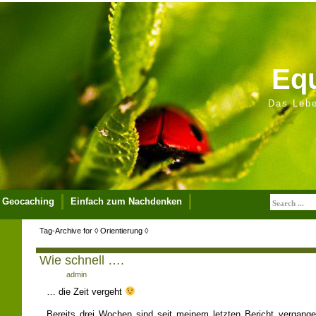
Equ
Das Lebe
Geocaching
Einfach zum Nachdenken
pressum
Tag-Archive for ◊ Orientierung ◊
Wie schnell ….
Author:
admin
… die Zeit vergeht
Bereits drei Wochen sind seit meinem letzten Bericht vergan