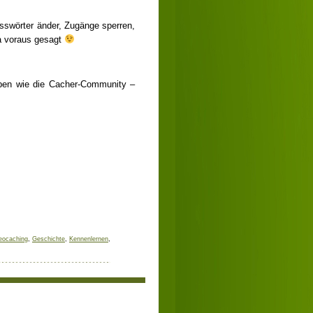
sswörter änder, Zugänge sperren,
a voraus gesagt
aben wie die Cacher-Community –
eocaching
,
Geschichte
,
Kennenlernen
,
• Donnerstag, 14. März 2013