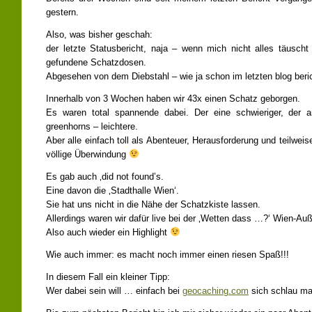
gestern.
Also, was bisher geschah:
der letzte Statusbericht, naja – wenn mich nicht alles täusch
gefundene Schatzdosen.
Abgesehen von dem Diebstahl – wie ja schon im letzten blog beric
Innerhalb von 3 Wochen haben wir 43x einen Schatz geborgen.
Es waren total spannende dabei. Der eine schwieriger, der 
greenhorns – leichtere.
Aber alle einfach toll als Abenteuer, Herausforderung und teilweis
völlige Überwindung
Es gab auch ‚did not found’s.
Eine davon die ‚Stadthalle Wien‘.
Sie hat uns nicht in die Nähe der Schatzkiste lassen.
Allerdings waren wir dafür live bei der ‚Wetten dass …?‘ Wien-Au
Also auch wieder ein Highlight
Wie auch immer: es macht noch immer einen riesen Spaß!!!
In diesem Fall ein kleiner Tipp:
Wer dabei sein will … einfach bei
geocaching.com
sich schlau m