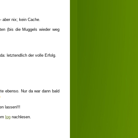
– aber nix; kein Cache.
rten (bis die Muggels wieder weg
: letztendlich der volle Erfolg.
eite ebenso. Nur da war dann bald
en lassen!!!
nem
log
nachlesen.