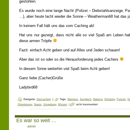
gestohlen.
Es wurde noch eine lange Nacht (Polizei – Diebstahlsanzeige, Pa
…), aber heute lacht wieder die Sonne – Weatherman68 hat das j
In keinem Fall hält uns das vom Caching ab!
Hat uns nur gezeigt, dass nicht alle so viel Spaß am Leben h
diese armen Tröpfe
Fazit: einfach Acht geben und auf Alles und Jeden schauen!
Aber das ist so oder so die Herausforderung jedes Cachers
In diesem Sinne weiterhin viel Spaß beim Acht geben!
Ganz liebe (Cacher)Grüße
Ladybird68
Kategorie:
Geocaching
|
Tags:
Abenteur
,
Ausgleich
,
Balance
,
Erholung
,
Freizeit
,
G
Orientierung
,
Spass
,
Umgebung
,
Wissen
|
nicht kommentiert
Es war so weit …
Author:
admin