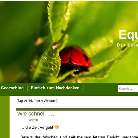
Equ
Das Lebe
Geocaching
Einfach zum Nachdenken
pressum
Tag-Archive for ◊ Wissen ◊
Wie schnell ….
Author:
admin
… die Zeit vergeht
Bereits drei Wochen sind seit meinem letzten Bericht vergan