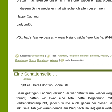
Bis zum nächsten Bericht bin ich mir sicher wieder ein paar Aben
In diesem Sinne wieder einmal wünsche ich allen LeserInnen
Happy Caching!
Ladybird68
PS.: hab’s fast vergessen – mein bislang südlichster Cache:
N 46
Kategorie:
Geocaching
|
Tags:
Abenteur
,
Ausgleich
,
Balance
,
Erholung
,
Freizeit
,
G
Orientierung
,
Spass
,
Umgebung
,
Wissen
|
nicht kommentiert
Eine Schattenseite …
Author:
admin
… gibt es überall dort wo Sonne ist!
Beim gestrigen Caching Versuch (er war definitiv mal wieder weg
found‘) hatten wir zwar eine total nette Begegnung mi
Verkehrsknotenpunkt, jedoch wurde auch genau bei dieser 
inklusive Tab (wir waren gerade am Weg nach Hause) quasi wort