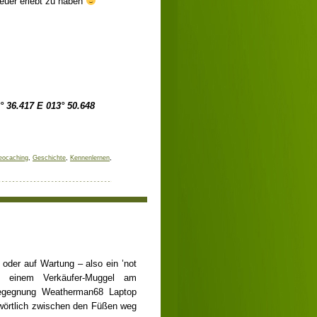
teuer erlebt zu haben
° 36.417 E 013° 50.648
eocaching
,
Geschichte
,
Kennenlernen
,
• Freitag, 15. März 2013
 oder auf Wartung – also ein ’not
t einem Verkäufer-Muggel am
Begegnung Weatherman68 Laptop
wörtlich zwischen den Füßen weg