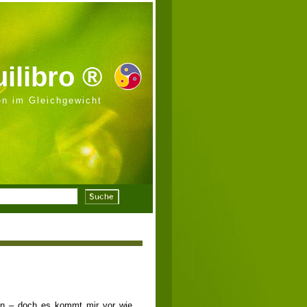
ilibro ®
n im Gleichgewicht
• Donnerstag, 04. April 2013
gen – doch es kommt mir vor wie