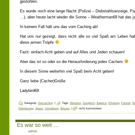
gestohlen.
Es wurde noch eine lange Nacht (Polizei – Diebstahlsanzeige, Pa
…), aber heute lacht wieder die Sonne – Weatherman68 hat das j
In keinem Fall hält uns das vom Caching ab!
Hat uns nur gezeigt, dass nicht alle so viel Spaß am Leben h
diese armen Tröpfe
Fazit: einfach Acht geben und auf Alles und Jeden schauen!
Aber das ist so oder so die Herausforderung jedes Cachers
In diesem Sinne weiterhin viel Spaß beim Acht geben!
Ganz liebe (Cacher)Grüße
Ladybird68
Kategorie:
Geocaching
|
Tags:
Abenteur
,
Ausgleich
,
Balance
,
Erholung
,
Freizeit
,
G
Orientierung
,
Spass
,
Umgebung
,
Wissen
|
nicht kommentiert
Es war so weit …
Author:
admin