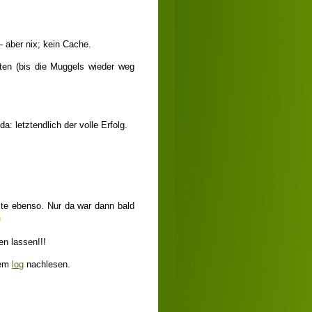
– aber nix; kein Cache.
rten (bis die Muggels wieder weg
: letztendlich der volle Erfolg.
eite ebenso. Nur da war dann bald
en lassen!!!
nem
log
nachlesen.