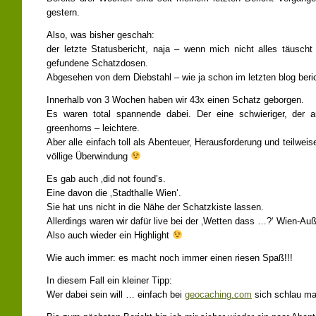
gestern.
Also, was bisher geschah:
der letzte Statusbericht, naja – wenn mich nicht alles täusch
gefundene Schatzdosen.
Abgesehen von dem Diebstahl – wie ja schon im letzten blog beric
Innerhalb von 3 Wochen haben wir 43x einen Schatz geborgen.
Es waren total spannende dabei. Der eine schwieriger, der 
greenhorns – leichtere.
Aber alle einfach toll als Abenteuer, Herausforderung und teilweis
völlige Überwindung
Es gab auch ‚did not found’s.
Eine davon die ‚Stadthalle Wien‘.
Sie hat uns nicht in die Nähe der Schatzkiste lassen.
Allerdings waren wir dafür live bei der ‚Wetten dass …?‘ Wien-Au
Also auch wieder ein Highlight
Wie auch immer: es macht noch immer einen riesen Spaß!!!
In diesem Fall ein kleiner Tipp:
Wer dabei sein will … einfach bei
geocaching.com
sich schlau m