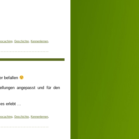
eocaching
,
Geschichte
,
Kennenlernen
,
• Freitag, 08. März 2013
r befallen
stellungen angepasst und für den
les erlebt …
eocaching
,
Geschichte
,
Kennenlernen
,