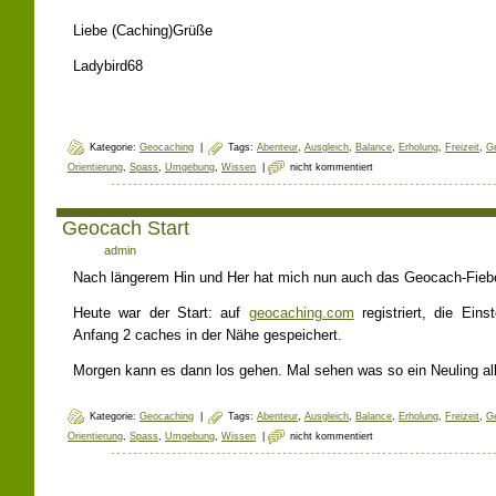
Liebe (Caching)Grüße
Ladybird68
Kategorie:
Geocaching
|
Tags:
Abenteur
,
Ausgleich
,
Balance
,
Erholung
,
Freizeit
,
G
Orientierung
,
Spass
,
Umgebung
,
Wissen
|
nicht kommentiert
Geocach Start
Author:
admin
Nach längerem Hin und Her hat mich nun auch das Geocach-Fiebe
Heute war der Start: auf
geocaching.com
registriert, die Ein
Anfang 2 caches in der Nähe gespeichert.
Morgen kann es dann los gehen. Mal sehen was so ein Neuling al
Kategorie:
Geocaching
|
Tags:
Abenteur
,
Ausgleich
,
Balance
,
Erholung
,
Freizeit
,
G
Orientierung
,
Spass
,
Umgebung
,
Wissen
|
nicht kommentiert