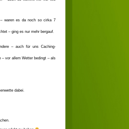
t – waren es da noch so cirka 7
htet – ging es nur mehr bergauf.
andere – auch für uns Caching-
e – vor allem Wetter bedingt – als
ßenwette dabei.
achen.