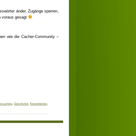
sswörter änder, Zugänge sperren,
a voraus gesagt
aben wie die Cacher-Community –
eocaching
,
Geschichte
,
Kennenlernen
,
• Donnerstag, 14. März 2013